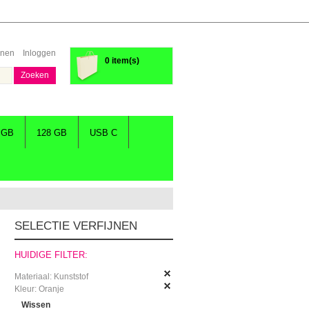
enen
Inloggen
0 item(s)
Zoeken
 GB
128 GB
USB C
SELECTIE VERFIJNEN
HUIDIGE FILTER:
Materiaal:
Kunststof
Kleur:
Oranje
Wissen