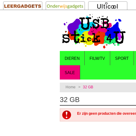
DIEREN
FILM/TV
SPORT
SALE
Home
>
32 GB
32 GB
Er zijn geen producten die overee