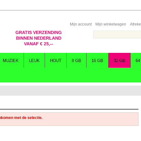
Mijn account
Mijn winkelwagen
Afrek
GRATIS VERZENDING
BINNEN NEDERLAND
VANAF € 25,--
MUZIEK
LEUK
HOUT
8 GB
16 GB
32 GB
64
nkomen met de selectie.