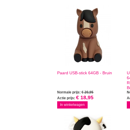
Paard USB-stick 64GB - Bruin
U
6
R
B
Normale prijs:
€ 20,95
N
€ 18,95
Actie prijs:
Ac
In winkelwagen