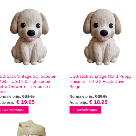
SB-Stick Vintage Stijl Scooter
USB-stick schattige Hond Puppy
4GB - USB 3.0 High speed -
Huisdier - 64 GB Flash Drive -
etro Ontwerp - Turquoise /
Beige
ruin
ormale prijs:
€ 21,95
Normale prijs:
€ 20,95
€ 19,95
€ 18,95
tie prijs:
Actie prijs:
In winkelwagen
In winkelwagen