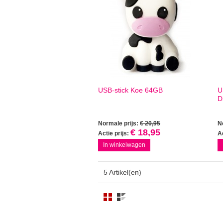
USB-stick Koe 64GB
U
D
Normale prijs:
€ 20,95
N
€ 18,95
Actie prijs:
Ac
In winkelwagen
5 Artikel(en)