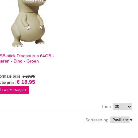
SB-stick Dinosaurus 64GB -
ieren - Dino - Groen
ormale prijs:
€ 20,95
€ 18,95
tie prijs:
In winkelwagen
Toon
Sorteren op