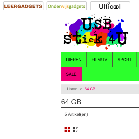
DIEREN
FILM/TV
SPORT
SALE
Home
>
64 GB
64 GB
5 Artikel(en)