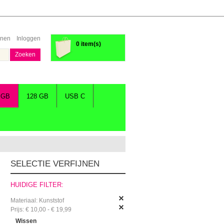
enen
Inloggen
0 item(s)
Zoeken
 GB
128 GB
USB C
SELECTIE VERFIJNEN
HUIDIGE FILTER:
Materiaal:
Kunststof
Prijs:
€ 10,00 - € 19,99
Wissen