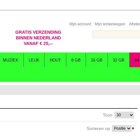
Mijn account
Mijn winkelwagen
Afrek
GRATIS VERZENDING
BINNEN NEDERLAND
VANAF € 25,--
MUZIEK
LEUK
HOUT
8 GB
16 GB
32 GB
64
Toon
Sorteren op