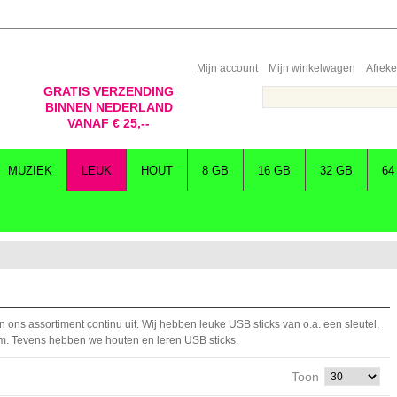
Mijn account
Mijn winkelwagen
Afrek
GRATIS VERZENDING
BINNEN NEDERLAND
VANAF € 25,--
MUZIEK
LEUK
HOUT
8 GB
16 GB
32 GB
64
 ons assortiment continu uit. Wij hebben leuke USB sticks van o.a. een sleutel,
om. Tevens hebben we houten en leren USB sticks.
Toon