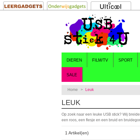
DIEREN
FILM/TV
SPORT
SALE
Home
>
Leuk
LEUK
Op zoek naar een leuke USB stick? Wij breiden
een roos, een flesje en een bruid en bruideg
1 Artikel(en)