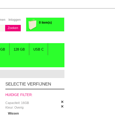
enen
Inloggen
0 item(s)
Zoeken
 GB
128 GB
USB C
SELECTIE VERFIJNEN
HUIDIGE FILTER:
Capaciteit:
16GB
Kleur:
Overig
Wissen