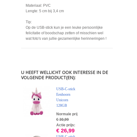
Materiaal: PVC
Lengte: 5 cm bij 3,4 cm
Tip:
Op de USB-stick kun je een leuke persoonlijke
felicitatie of boodschap zetten of misschien wel
wat foto's van jullie gezamenlijke herinneringen !
U HEEFT WELLICHT OOK INTERESSE IN DE
VOLGENDE PRODUCT(EN):
USB-C-stick
Eenhoorn
Unicorn
128GB
Normale prijs:
€ 30,99
Actie prijs:
€ 26,99
USB-C-stick