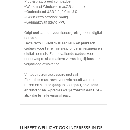
Plug & play, breed compatibel
• Werkt met Windows, macOS en Linux
• Ondersteunt USB 1.1, 2.0 en 3.0
• Geen extra software nodig
• Gemaakt van stevig PVC
Origineel cadeau voor tieners, reizigers en digital
nomads
Deze retro USB-stick is een leuk en praktisch
cadeau voor tiener meisjes, jongens, reizigers en
digital nomads. Een opvallende gadget voor
onderweg of als creatieve verrassing tijdens een
verjaardag of vakantie.
Vintage reizen accessoire met stijl
Een echte must-have voor wie houdt van retro,
reizen en slimme gadgets. Compact, opvallend
en functioneel – precies wat je zoekt in een USB-
stick die bij je levensstijl past.
U HEEFT WELLICHT OOK INTERESSE IN DE