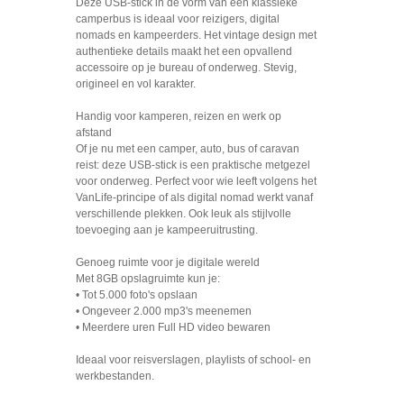
Deze USB-stick in de vorm van een klassieke
camperbus is ideaal voor reizigers, digital
nomads en kampeerders. Het vintage design met
authentieke details maakt het een opvallend
accessoire op je bureau of onderweg. Stevig,
origineel en vol karakter.
Handig voor kamperen, reizen en werk op
afstand
Of je nu met een camper, auto, bus of caravan
reist: deze USB-stick is een praktische metgezel
voor onderweg. Perfect voor wie leeft volgens het
VanLife-principe of als digital nomad werkt vanaf
verschillende plekken. Ook leuk als stijlvolle
toevoeging aan je kampeeruitrusting.
Genoeg ruimte voor je digitale wereld
Met 8GB opslagruimte kun je:
• Tot 5.000 foto's opslaan
• Ongeveer 2.000 mp3's meenemen
• Meerdere uren Full HD video bewaren
Ideaal voor reisverslagen, playlists of school- en
werkbestanden.