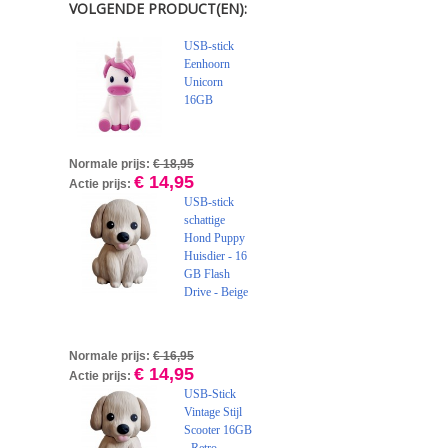
VOLGENDE PRODUCT(EN):
USB-stick
Eenhoorn
Unicorn
16GB
Normale prijs:
€ 18,95
€ 14,95
Actie prijs:
USB-stick
schattige
Hond Puppy
Huisdier - 16
GB Flash
Drive - Beige
Normale prijs:
€ 16,95
€ 14,95
Actie prijs:
USB-Stick
Vintage Stijl
Scooter 16GB