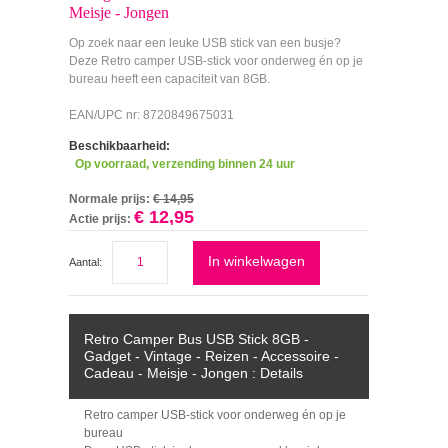
Meisje - Jongen
Op zoek naar een leuke USB stick van een busje?
Deze Retro camper USB-stick voor onderweg én op je
bureau heeft een capaciteit van 8GB.
EAN/UPC nr: 8720849675031
Beschikbaarheid:
Op voorraad, verzending binnen 24 uur
Normale prijs:
€ 14,95
€ 12,95
Actie prijs:
In winkelwagen
Aantal:
Retro Camper Bus USB Stick 8GB -
Gadget - Vintage - Reizen - Accessoire -
Cadeau - Meisje - Jongen : Details
Retro camper USB-stick voor onderweg én op je
bureau