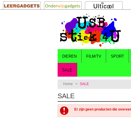
DIEREN
FILM/TV
SPORT
SALE
Home
>
SALE
SALE
Er zijn geen producten die overee