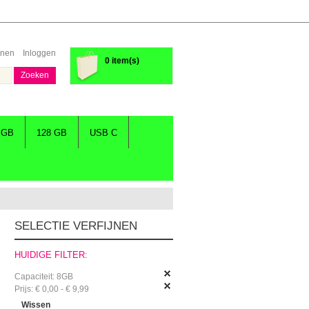
enen
Inloggen
0 item(s)
Zoeken
 GB
128 GB
USB C
SELECTIE VERFIJNEN
HUIDIGE FILTER:
Capaciteit:
8GB
Prijs:
€ 0,00 - € 9,99
Wissen