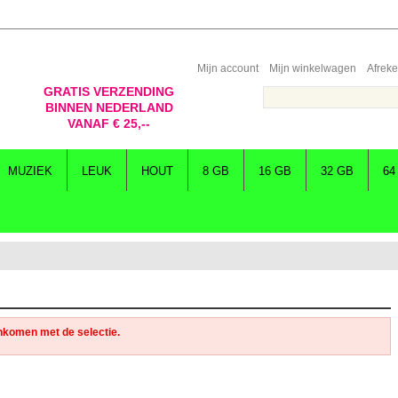
Mijn account
Mijn winkelwagen
Afrek
GRATIS VERZENDING
BINNEN NEDERLAND
VANAF € 25,--
MUZIEK
LEUK
HOUT
8 GB
16 GB
32 GB
64
nkomen met de selectie.