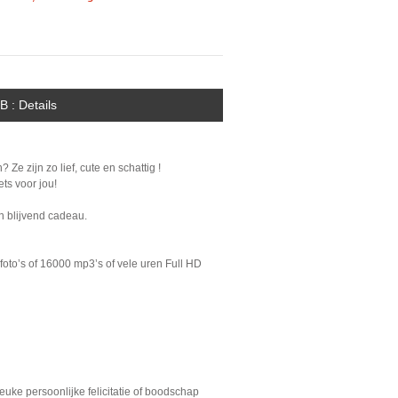
 : Details
 Ze zijn zo lief, cute en schattig !
ets voor jou!
en blijvend cadeau.
foto’s of 16000 mp3’s of vele uren Full HD
euke persoonlijke felicitatie of boodschap