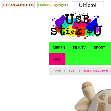
DIEREN
FILM/TV
SPORT
SALE
Home
>
USB C
>
USB-C-stick Giraffe