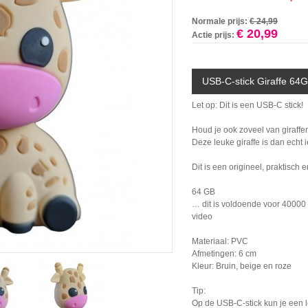
Normale prijs:
€ 24,99
€ 20,99
Actie prijs:
USB-C-stick Giraffe 64GB
Let op: Dit is een USB-C stick!
Houd je ook zoveel van giraffen?
Deze leuke giraffe is dan echt i
Dit is een origineel, praktisch 
64 GB
… dit is voldoende voor 40000 
video
Materiaal: PVC
Afmetingen: 6 cm
Kleur: Bruin, beige en roze
Tip:
Op de USB-C-stick kun je een l