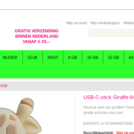
Mijn account
Mijn winkelwagen
Afrek
GRATIS VERZENDING
BINNEN NEDERLAND
VANAF € 25,--
MUZIEK
LEUK
HOUT
8 GB
16 GB
32 GB
64
 64GB
USB-C-stick Giraffe 
Houd je veel van giraffen? Da
giraffe echt iets voor jou!
EAN/UPC nr: 8720849674560
Beschikbaarheid:
Niet op v