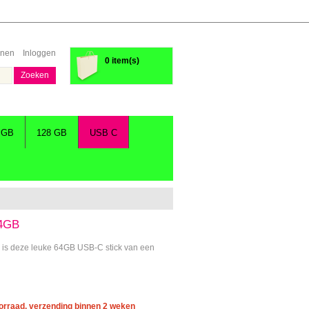
enen
Inloggen
0 item(s)
Zoeken
 GB
128 GB
USB C
64GB
n is deze leuke 64GB USB-C stick van een
oorraad, verzending binnen 2 weken