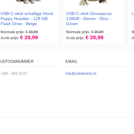
USB-C-stick schattige Hond
USB-C-stick Dinosaurus
U
Puppy Huisdier - 128 GB
128GB - Dieren - Dino -
Flash Drive - Beige
Groen
Normale prijs:
€ 30,99
Normale prijs:
€ 30,99
N
€ 26,99
€ 26,99
Actie prijs:
Actie prijs:
A
ELEFOONNUMMER
EMAIL
l: 040 - 304 10 67
info@usbstick4u.nl