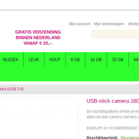
Mijn account
Mijn winkelwagen
Afrek
GRATIS VERZENDING
BINNEN NEDERLAND
VANAF € 25,--
MUZIEK
LEUK
HOUT
8 GB
16 GB
32 GB
64
eed (USB 3.0)
USB-stick camera 16G
Dol op fotograferen of ken je
stick van een camera met een c
EAN/UPC nr: 8719992098187
Beschikbaarheid:
Op voorra