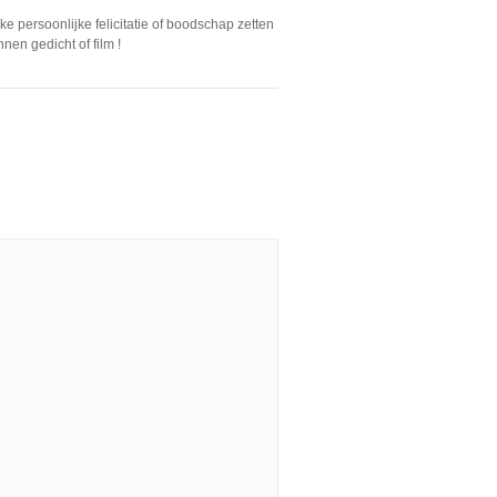
e persoonlijke felicitatie of boodschap zetten
nen gedicht of film !