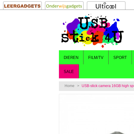
DIEREN
FILM/TV
SPORT
SALE
Home
>
USB-stick camera 16GB high sp