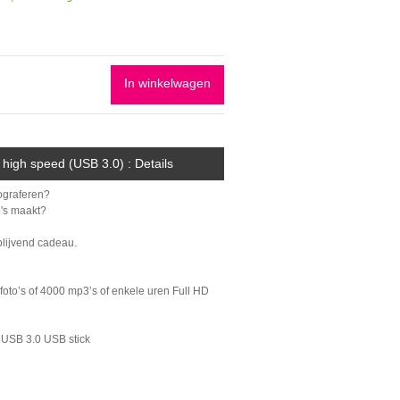
In winkelwagen
igh speed (USB 3.0) : Details
tograferen?
o's maakt?
 blijvend cadeau.
foto’s of 4000 mp3’s of enkele uren Full HD
 USB 3.0 USB stick