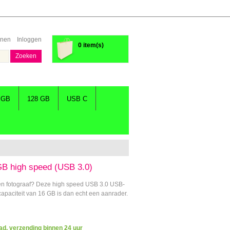
enen
Inloggen
0 item(s)
Zoeken
 GB
128 GB
USB C
B high speed (USB 3.0)
 een fotograaf? Deze high speed USB 3.0 USB-
apaciteit van 16 GB is dan echt een aanrader.
ad, verzending binnen 24 uur