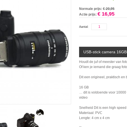
Normale prijs:
€ 20,95
€ 16,95
Actie prijs:
Aantal:
USB-stick camera 16GB h
Houdt de juf of meester van fo
Of ken je iemand die graag fot
Dit een origineel, praktisch en
16 GB
… dit is voldoende voor 10000 
video
Snelheid Dit is een high speed
Materiaal: PVC
Lengte: 4 cm x 4 cm