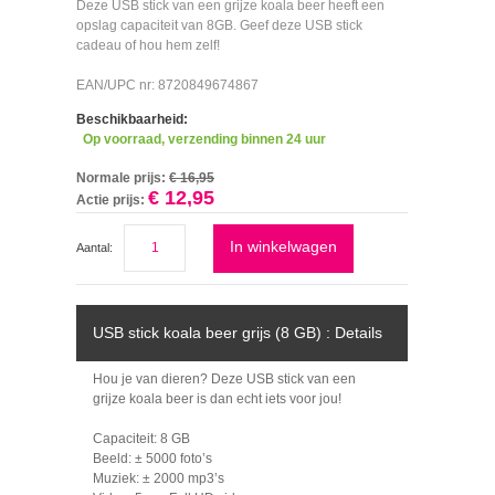
Deze USB stick van een grijze koala beer heeft een
opslag capaciteit van 8GB. Geef deze USB stick
cadeau of hou hem zelf!
EAN/UPC nr: 8720849674867
Beschikbaarheid:
Op voorraad, verzending binnen 24 uur
Normale prijs:
€ 16,95
€ 12,95
Actie prijs:
In winkelwagen
Aantal:
USB stick koala beer grijs (8 GB) : Details
Hou je van dieren? Deze USB stick van een
grijze koala beer is dan echt iets voor jou!
Capaciteit: 8 GB
Beeld: ± 5000 foto’s
Muziek: ± 2000 mp3’s