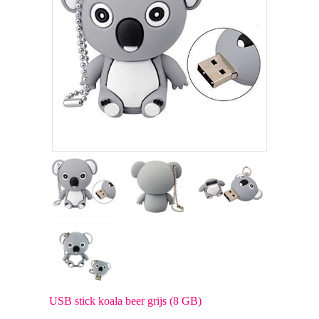
USB stick koala beer grijs (8 GB)