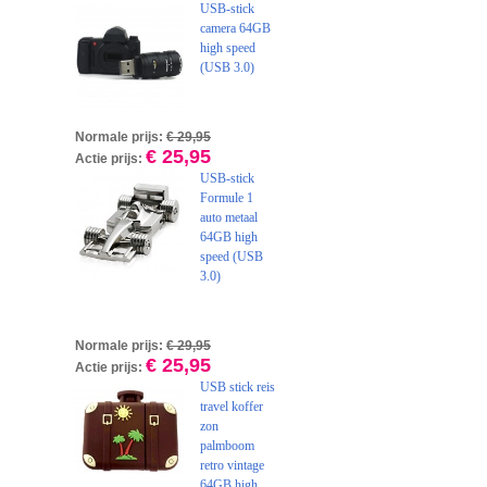
USB-stick
camera 64GB
high speed
(USB 3.0)
Normale prijs:
€ 29,95
€ 25,95
Actie prijs:
USB-stick
Formule 1
auto metaal
64GB high
speed (USB
3.0)
Normale prijs:
€ 29,95
€ 25,95
Actie prijs:
USB stick reis
travel koffer
zon
palmboom
retro vintage
64GB high