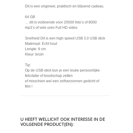
Dit is een origineel, praktisch en blijvend cadeau.
64 GB
… dit is voldoende voor 20000 foto’s of 8000
mp3’s of vele uren Full HD video
Snelheid Dit is een high speed USB 3.0 USB stick
Materiaal: Echt hout
Lengte: 9 cm
Kleur: bruin
Tip:
Op de USB-stick kun je een leuke persoonlijke
felicitatie of boodschap zetten
of misschien wel een zelfverzonnen gedicht of
film !
U HEEFT WELLICHT OOK INTERESSE IN DE
VOLGENDE PRODUCT(EN):