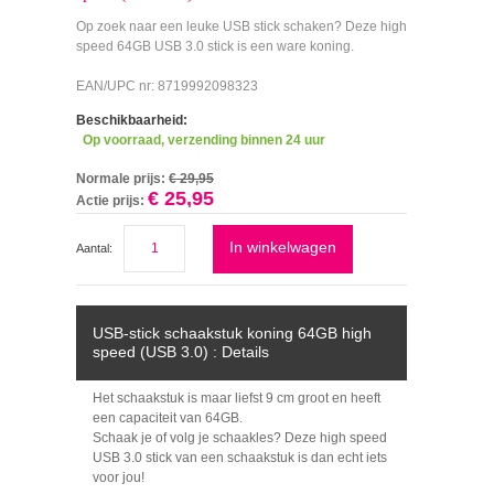
Op zoek naar een leuke USB stick schaken? Deze high
speed 64GB USB 3.0 stick is een ware koning.
EAN/UPC nr: 8719992098323
Beschikbaarheid:
Op voorraad, verzending binnen 24 uur
Normale prijs:
€ 29,95
€ 25,95
Actie prijs:
In winkelwagen
Aantal:
USB-stick schaakstuk koning 64GB high
speed (USB 3.0) : Details
Het schaakstuk is maar liefst 9 cm groot en heeft
een capaciteit van 64GB.
Schaak je of volg je schaakles? Deze high speed
USB 3.0 stick van een schaakstuk is dan echt iets
voor jou!